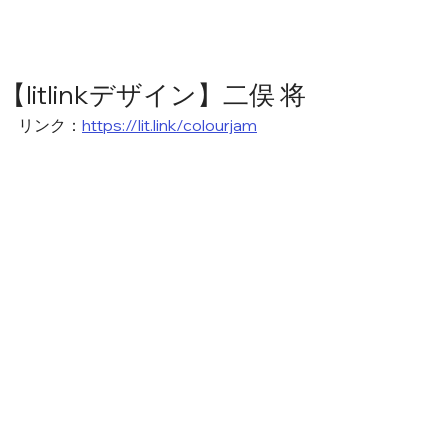
【litlinkデザイン】二俣 将
リンク：
https://lit.link/colourjam