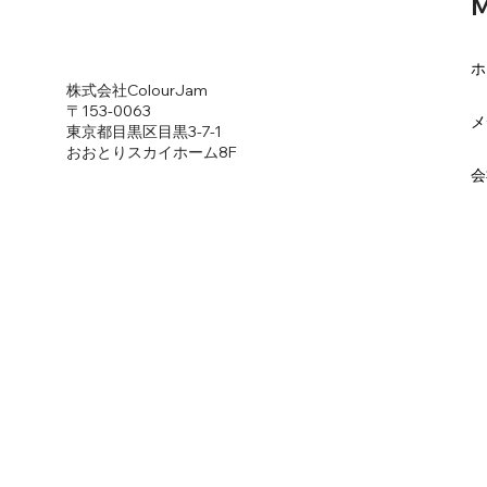
M
ホ
​株式会社ColourJam
​〒153-0063
メ
東京都目黒区目黒3-7-1
​おおとりスカイホーム8F
会