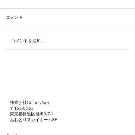
コメント
コメントを追加…
【litlinkデザイン】児玉ケイト
​株式会社ColourJam
​〒153-0063
東京都目黒区目黒3-7-1
​おおとりスカイホーム8F