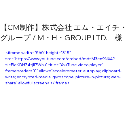
【CM制作】株式会社 エム・エイチ・
グループ / M・H・GROUP LTD. 様
<iframe width="560" height="315" 
src="https://www.youtube.com/embed/mdsM3en9NX4?
si=FIeKDHZ4zjII7Whu" title="YouTube video player" 
frameborder="0" allow="accelerometer; autoplay; clipboard-
write; encrypted-media; gyroscope; picture-in-picture; web-
share" allowfullscreen></iframe>