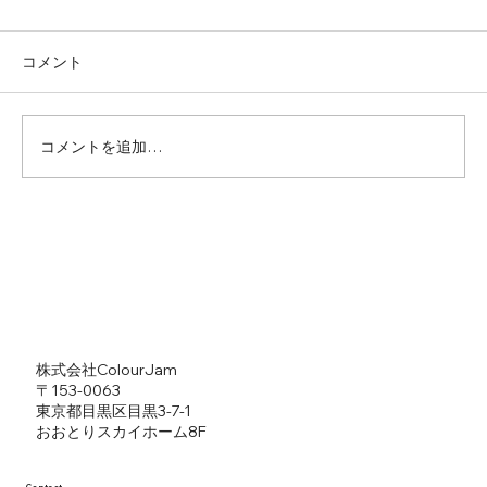
コメント
コメントを追加…
【litlinkデザイン】児玉ケイト
​株式会社ColourJam
​〒153-0063
東京都目黒区目黒3-7-1
​おおとりスカイホーム8F