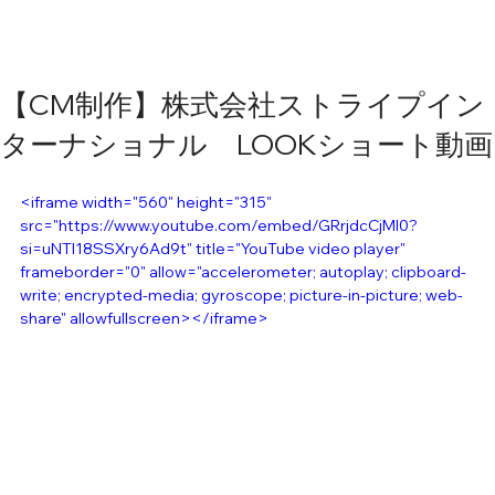
【CM制作】株式会社ストライプイン
ターナショナル LOOKショート動画
<iframe width="560" height="315" 
src="https://www.youtube.com/embed/GRrjdcCjMl0?
si=uNTI18SSXry6Ad9t" title="YouTube video player" 
frameborder="0" allow="accelerometer; autoplay; clipboard-
write; encrypted-media; gyroscope; picture-in-picture; web-
share" allowfullscreen></iframe>