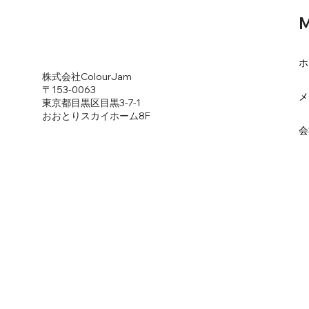
M
ホ
​株式会社ColourJam
​〒153-0063
メ
東京都目黒区目黒3-7-1
​おおとりスカイホーム8F
会