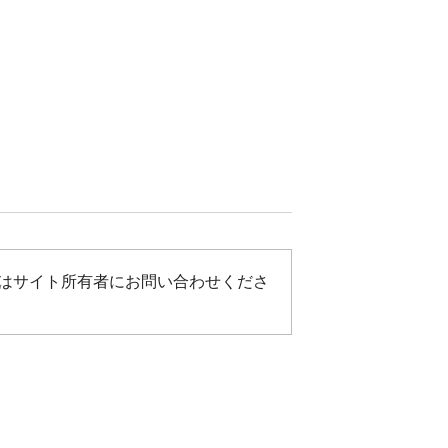
はサイト所有者にお問い合わせくださ
kデザイン】児玉ケイト
【チラシ制作】株式会社
dotdeli