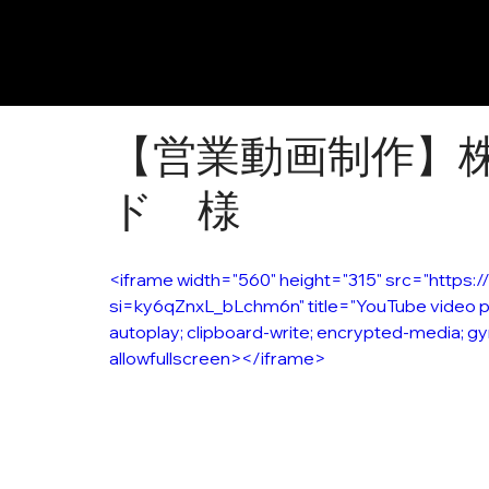
【営業動画制作】
ド 様
<iframe width="560" height="315" src="htt
si=ky6qZnxL_bLchm6n" title="YouTube video p
autoplay; clipboard-write; encrypted-media; gy
allowfullscreen></iframe>