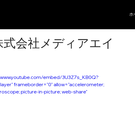
ホ
株式会社メディアエイ
ps://www.youtube.com/embed/3U3Z7s_KB0Q?
layer" frameborder="0" allow="accelerometer; 
roscope; picture-in-picture; web-share" 